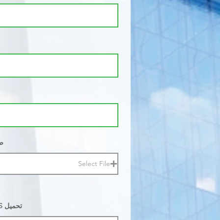
ame
Select File
Upload SDS (The document must have the document cover page) |(يجب أن يحتوي المستند على صفحة غلاف) SDS تحميل