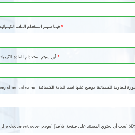
What will the chemical be used for? | فيما سيتم استخدام المادة الكيميائ
Where will be the chemical used ? | أين سيتم استخدام المادة الكيم
Picture of the chemical container showing chemical n | صورة للحاوية الكيميائية موضح عليها اسم المادة الكيميائية