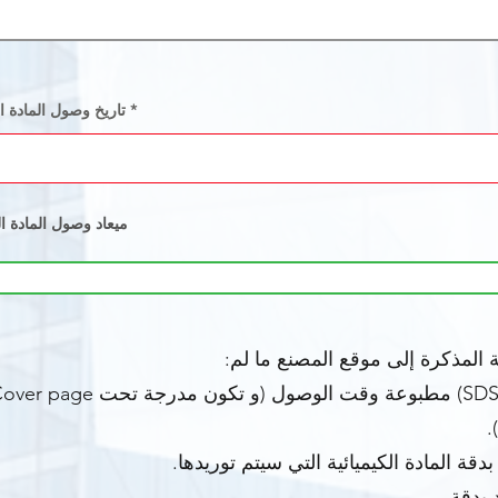
r
*
Chemical material arrival date | تاريخ وصول
e
q
u
i
r
e
d
Chemical material arrival time | ميعاد وصول 
 المذكرة إلى موقع المصنع ما لم:
 بدقة.