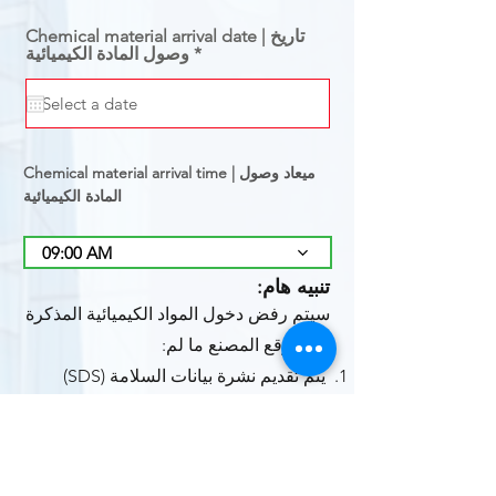
Chemical material arrival date | تاريخ
r
*
وصول المادة الكيميائية
e
q
u
i
r
e
Chemical material arrival time | ميعاد وصول
d
المادة الكيميائية
09:00 AM
تنبيه هام:
سيتم رفض دخول المواد الكيميائية المذكرة
إلى موقع المصنع ما لم:
يتم تقديم نشرة بيانات السلامة (SDS)
مطبوعة وقت الوصول (و تكون مدرجة
تحت Cover page كما يتماثل مع الضبط
الوثائق Document control المتفق عليه).